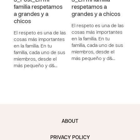
3_Post_En mi
3_En mi familia
3_A
familia respetamos
respetamos a
def
a grandes y a
grandes y a chicos
tod
chicos
viol
El respeto es una de las
cosas más importantes
El respeto es una de las
Ahor
en la familia. En tu
cosas más importantes
en q
familia, cada uno de sus
en la familia. En tu
“res
miembros, desde el
familia, cada uno de sus
“abu
más pequeño y d&…
miembros, desde el
más 
más pequeño y d&…
ABOUT
PRIVACY POLICY