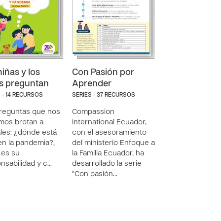
niñas y los
Con Pasión por
s preguntan
Aprender
 - 14 RECURSOS
SERIES - 37 RECURSOS
reguntas que nos
Compassion
mos brotan a
International Ecuador,
les: ¿dónde está
con el asesoramiento
en la pandemia?,
del ministerio Enfoque a
 es su
la Familia Ecuador, ha
nsabilidad y c…
desarrollado la serie
“Con pasión…