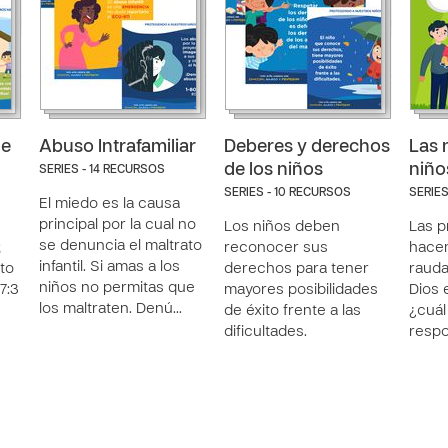
de
Abuso Intrafamiliar
Deberes y derechos
Las 
de los niños
niño
SERIES - 14 RECURSOS
SERIES - 10 RECURSOS
SERIES
El miedo es la causa
principal por la cual no
e
Los niños deben
Las p
se denuncia el maltrato
;
reconocer sus
hace
infantil. Si amas a los
uto
derechos para tener
rauda
niños no permitas que
7:3
mayores posibilidades
Dios 
los maltraten. Denú…
de éxito frente a las
¿cuál
dificultades.
respo