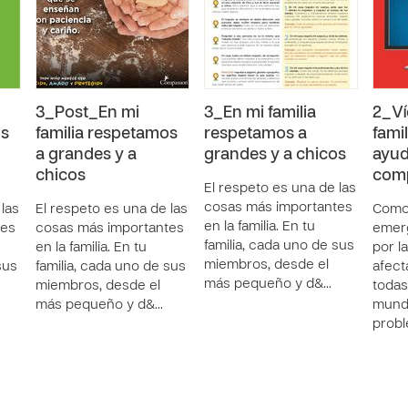
3_Post_En mi
3_En mi familia
2_Ví
os
familia respetamos
respetamos a
fami
a grandes y a
grandes y a chicos
ayu
chicos
com
El respeto es una de las
cosas más importantes
 las
El respeto es una de las
Como 
en la familia. En tu
tes
cosas más importantes
emerg
familia, cada uno de sus
en la familia. En tu
por l
miembros, desde el
sus
familia, cada uno de sus
afecta
más pequeño y d&…
miembros, desde el
todas 
más pequeño y d&…
mund
prob