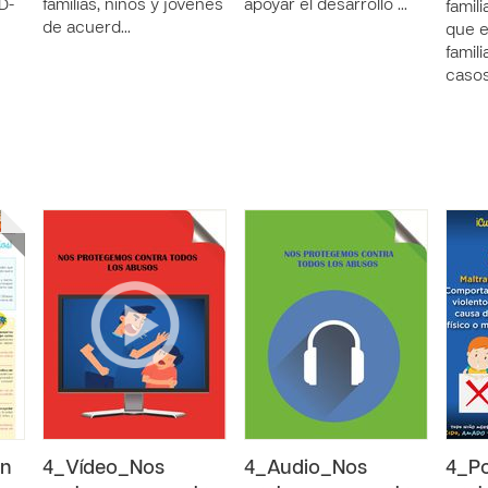
D-
familias, niños y jóvenes
apoyar el desarrollo …
famili
de acuerd…
que e
famil
caso
un
4_Vídeo_Nos
4_Audio_Nos
4_P