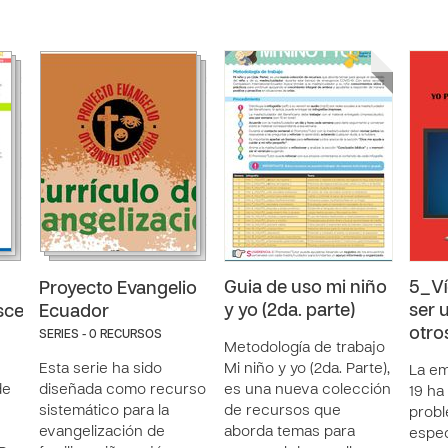
Guia de uso mi niño
5_V
Proyecto Evangelio
y yo (2da. parte)
ser 
scentes
Ecuador
otro
SERIES - 0 RECURSOS
Metodología de trabajo
Esta serie ha sido
Mi niño y yo (2da. Parte),
La e
de
diseñada como recurso
es una nueva colección
19 ha
sistemático para la
de recursos que
probl
evangelización de
aborda temas para
espec