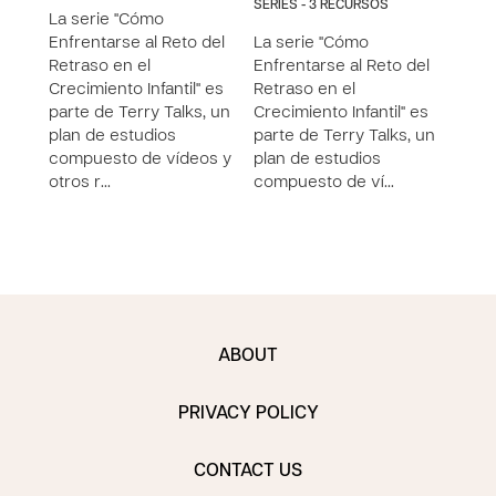
SERIES - 3 RECURSOS
La serie "Cómo
La s
Enfrentarse al Reto del
La serie "Cómo
Enfr
Retraso en el
Enfrentarse al Reto del
Retr
Crecimiento Infantil" es
Retraso en el
Creci
parte de Terry Talks, un
Crecimiento Infantil" es
part
plan de estudios
parte de Terry Talks, un
plan
compuesto de vídeos y
plan de estudios
comp
otros r…
compuesto de ví…
otro
ABOUT
PRIVACY POLICY
CONTACT US