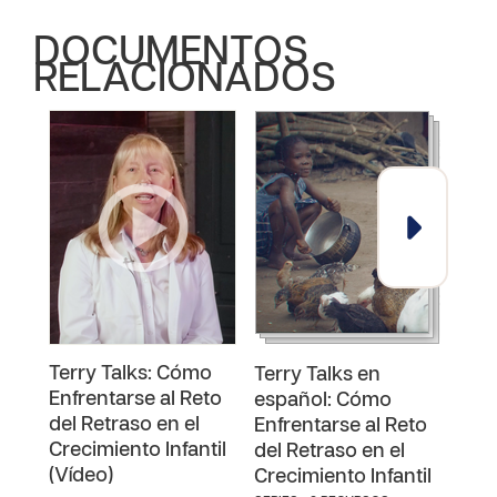
DOCUMENTOS
RELACIONADOS
Terry Talks: Cómo
Ter
Terry Talks en
Enfrentarse al Reto
Enfr
español: Cómo
del Retraso en el
del 
Enfrentarse al Reto
Crecimiento Infantil
Crec
del Retraso en el
(Vídeo)
(Gu
Crecimiento Infantil