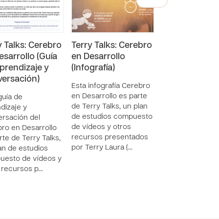
y Talks: Cerebro
Terry Talks: Cerebro
Terry Talks: C
esarrollo (Guía
en Desarrollo
en Desarrollo
prendizaje y
(Infografía)
(Vídeo)
ersación)
Esta infografía Cerebro
Este vídeo Cere
en Desarrollo es parte
Desarrollo es pa
guía de
de Terry Talks, un plan
Terry Talks, un p
dizaje y
de estudios compuesto
estudios compu
rsación del
de vídeos y otros
vídeos y otros r
ro en Desarrollo
recursos presentados
presentados por
rte de Terry Talks,
por Terry Laura (…
Laura (Aseso…
an de estudios
uesto de vídeos y
 recursos p…