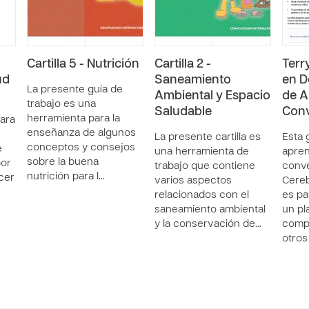
Cartilla 5 - Nutrición
Cartilla 2 -
Terr
ud
Saneamiento
en D
La presente guía de
Ambiental y Espacio
de A
trabajo es una
Saludable
Conv
herramienta para la
ara
enseñanza de algunos
La presente cartilla es
Esta 
conceptos y consejos
e
una herramienta de
apren
sobre la buena
por
trabajo que contiene
conve
nutrición para l…
cer
varios aspectos
Cereb
relacionados con el
es pa
saneamiento ambiental
un pl
y la conservación de…
comp
otros