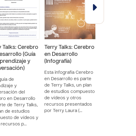
y Talks: Cerebro
Terry Talks: Cerebro
Terry Talks: C
esarrollo (Guía
en Desarrollo
en Desarrollo
prendizaje y
(Infografía)
(Vídeo)
ersación)
Esta infografía Cerebro
Este vídeo Cere
en Desarrollo es parte
Desarrollo es pa
guía de
de Terry Talks, un plan
Terry Talks, un p
dizaje y
de estudios compuesto
estudios compu
rsación del
de vídeos y otros
vídeos y otros r
ro en Desarrollo
recursos presentados
presentados por
rte de Terry Talks,
por Terry Laura (…
Laura (Aseso…
an de estudios
uesto de vídeos y
 recursos p…