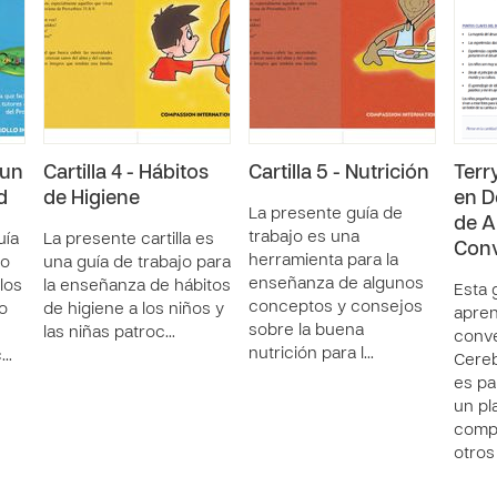
 un
Cartilla 4 - Hábitos
Cartilla 5 - Nutrición
Terr
d
de Higiene
en D
La presente guía de
de A
trabajo es una
uía
La presente cartilla es
Conv
herramienta para la
 o
una guía de trabajo para
enseñanza de algunos
 los
la enseñanza de hábitos
Esta 
conceptos y consejos
o
de higiene a los niños y
apren
sobre la buena
las niñas patroc…
conve
nutrición para l…
c…
Cereb
es pa
un pl
comp
otros