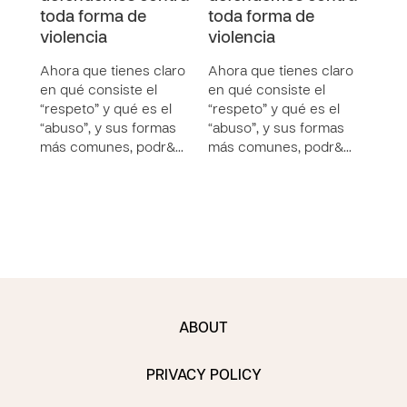
toda forma de
toda forma de
de v
violencia
violencia
Ahor
en q
Ahora que tienes claro
Ahora que tienes claro
“res
en qué consiste el
en qué consiste el
“abu
“respeto” y qué es el
“respeto” y qué es el
más 
“abuso”, y sus formas
“abuso”, y sus formas
más comunes, podr&…
más comunes, podr&…
ABOUT
PRIVACY POLICY