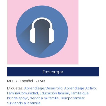
Descargar
MPEG • Español • 7.1 MB
Etiquetas:
Aprendizaje/Desarrollo
,
Aprendizaje Activo
,
Familia/Comunidad
,
Educación familiar
,
Familia que
brinda apoyo
,
Servir a mi familia
,
Tiempo familiar
,
Sirviendo a la familia