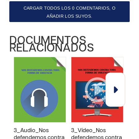
CARGAR TODOS LOS 0 COMENTARIOS, O
AÑADIR LOS SUYOS.
DOCUMENTOS
RELACIONADOS
3_Audio_Nos
3_Vídeo_Nos
3_N
defendemos contra
defendemos contra
con