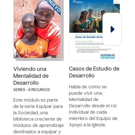
Casos de Estudio de
Devo
Viviendo una
Desarrollo
Pri
Mentalidad de
Apoy
Desarrollo
Habla de cómo se
SERIES - 9 RECURSOS
puede vivir una
Expl
Mentalidad de
Este módulo es parte
de D
Desarrollo desde el rol
de la serie Equipar para
conc
individual de cada
la Sociedad, una
extr
miembro del Equipo de
biblioteca creciente de
cómo
Apoyo a la Iglesia.
módulos de aprendizaje
forta
destinados a equipar y
a…