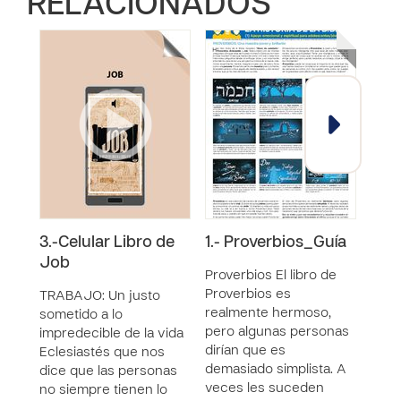
RELACIONADOS
3.-Celular Libro de
1.- Proverbios_Guía
1.-P
Job
Proverbios El libro de
Prove
Proverbios es
Prov
TRABAJO: Un justo
realmente hermoso,
real
sometido a lo
pero algunas personas
pero
impredecible de la vida
dirían que es
dirí
Eclesiastés que nos
demasiado simplista. A
dema
dice que las personas
veces les suceden
vece
no siempre tienen lo