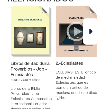
2.-Eclesiastes
8.-
Libros de Sabiduría:
Proverbios - Job -
ECLESIASTÉS: El crítico
ÁGAP
Eclesiastés
de mediana edad
gene
SERIES - 9 RECURSOS
Eclesiastés, que es
Dios
como un crítico de
poco
Libros de la Biblia:
mediana edad, que dice:
porq
Proverbios - Job -
“¿Pie…
tu m
Eclesiastés Compassion
"amar
International-Ecuador