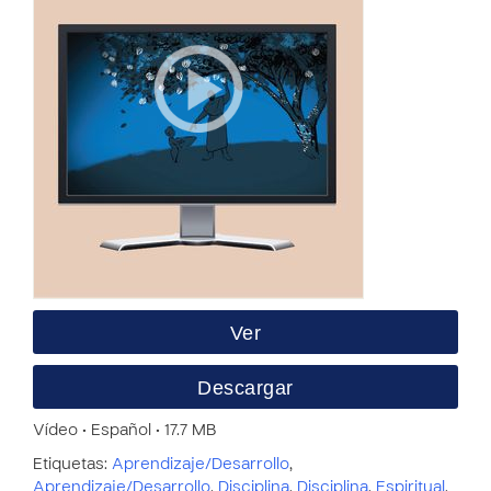
Ver
Descargar
Vídeo • Español • 17.7 MB
Etiquetas:
Aprendizaje/Desarrollo
,
Aprendizaje/Desarrollo
,
Disciplina
,
Disciplina
,
Espiritual
,