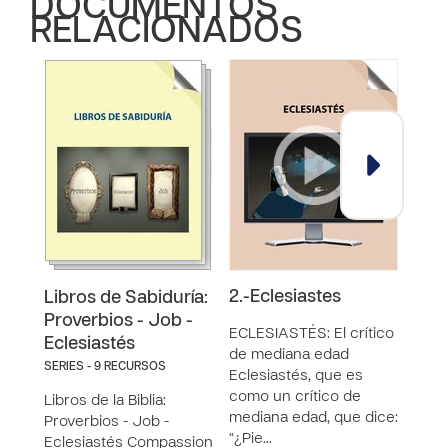
DOCUMENTOS
RELACIONADOS
2.-Eclesiastes
8.-
Libros de Sabiduría:
Proverbios - Job -
ECLESIASTÉS: El crítico
ÁGAP
Eclesiastés
de mediana edad
gene
SERIES - 9 RECURSOS
Eclesiastés, que es
Dios
como un crítico de
poco
Libros de la Biblia:
mediana edad, que dice:
porq
Proverbios - Job -
“¿Pie…
tu m
Eclesiastés Compassion