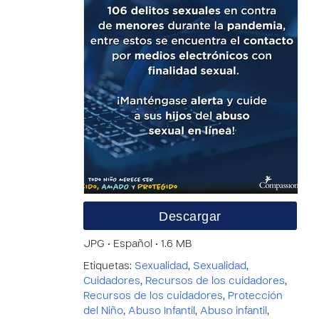
Descargar
JPG • Español • 1.6 MB
Etiquetas:
Sexualidad
,
Sexualidad
,
Cuidadores
,
Recursos de los cuidadores
,
Recursos de los cuidadores
,
Protección
del Niño
,
Abuso Infantil
,
Abuso infantil
,