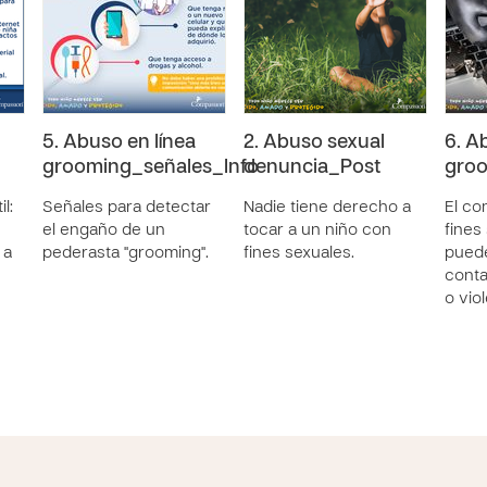
5. Abuso en línea
2. Abuso sexual
6. A
grooming_señales_Info
denuncia_Post
gro
l:
Señales para detectar
Nadie tiene derecho a
El co
el engaño de un
tocar a un niño con
fines
 a
pederasta "grooming".
fines sexuales.
puede
conta
o viol