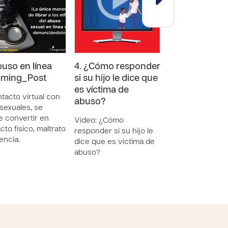
buso en línea
4. ¿Cómo responder
3. Autoestima 
oming_Post
si su hijo le dice que
prevención d
es víctima de
abuso_Vídeo
ntacto virtual con
abuso?
 sexuales, se
¿Qué relación tie
 convertir en
autoestima de u
Vídeo: ¿Cómo
cto físico, maltrato
con el abuso sex
responder si su hijo le
encia.
dice que es víctima de
abuso?