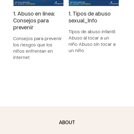
1. Abuso en línea:
1. Tipos de abuso
5. A
Consejos para
sexual_Info
gro
prevenir
Tipos de abuso infantil:
Seña
Abuso al tocar a un
el e
Consejos para prevenir
niño Abuso sin tocar a
pede
los riesgos que los
un niño
niños enfrentan en
internet
ABOUT