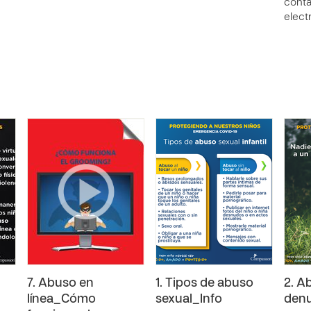
conta
elec
7. Abuso en
1. Tipos de abuso
2. A
línea_Cómo
sexual_Info
denu