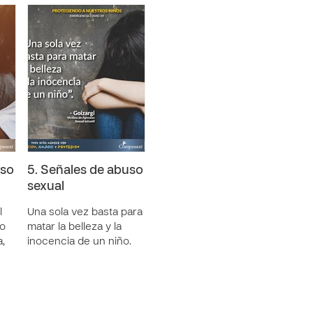
uso
5. Señales de abuso
sexual
l
Una sola vez basta para
ño
matar la belleza y la
a,
inocencia de un niño.