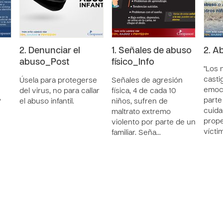
2. Denunciar el
1. Señales de abuso
2. A
abuso_Post
físico_Info
"Los 
castig
Úsela para protegerse
Señales de agresión
emoci
del virus, no para callar
física, 4 de cada 10
parte
?
el abuso infantil.
niños, sufren de
cuid
maltrato extremo
prope
violento por parte de un
vícti
familiar. Seña…