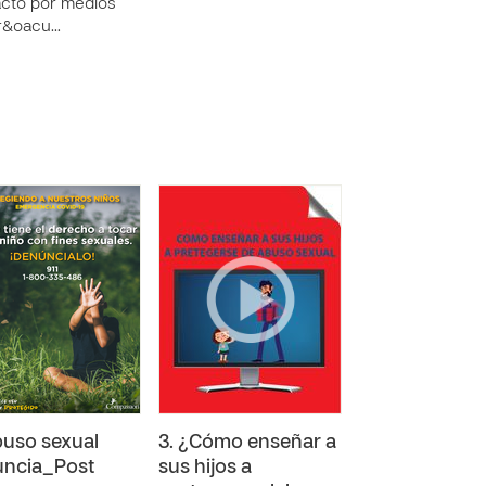
cto por medios
tr&oacu…
buso sexual
3. ¿Cómo enseñar a
ncia_Post
sus hijos a