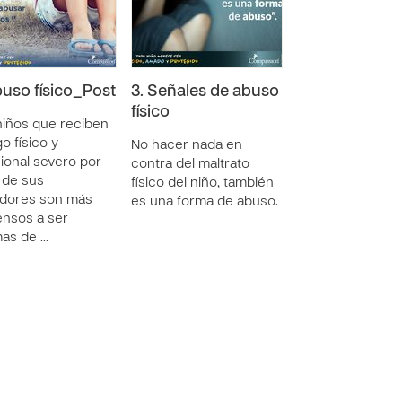
buso físico_Post
3. Señales de abuso
físico
niños que reciben
o físico y
No hacer nada en
onal severo por
contra del maltrato
 de sus
físico del niño, también
adores son más
es una forma de abuso.
nsos a ser
mas de …