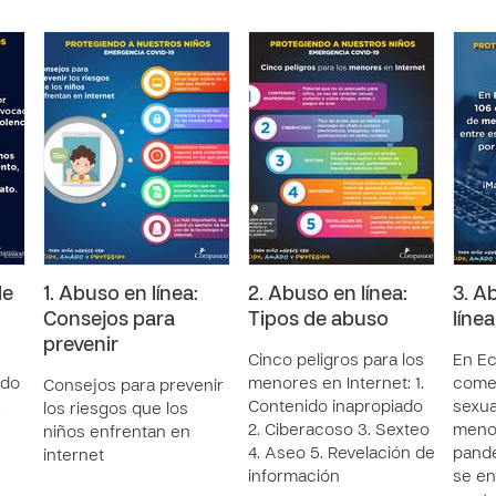
de
1. Abuso en línea:
2. Abuso en línea:
3. A
Consejos para
Tipos de abuso
líne
prevenir
Cinco peligros para los
En Ec
ado
menores en Internet: 1.
comet
Consejos para prevenir
.
Contenido inapropiado
sexua
los riesgos que los
2. Ciberacoso 3. Sexteo
menor
niños enfrentan en
4. Aseo 5. Revelación de
pande
internet
información
se en