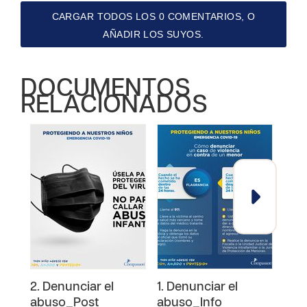
CARGAR TODOS LOS 0 COMENTARIOS, O
AÑADIR LOS SUYOS.
DOCUMENTOS
RELACIONADOS
2. Denunciar el
1. Denunciar el
4. P
abuso_Post
abuso_Info
ries