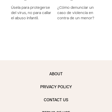
niñ
Úsela para protegerse
¿Cómo denunciar un
Int
del virus, no para callar
caso de violencia en
el abuso infantil.
contra de un menor?
Cons
los 
niño
Inter
ABOUT
PRIVACY POLICY
CONTACT US