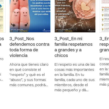
os
3_Post_Nos
3_Post_En mi
3_En
a
defendemos contra
familia respetamos
resp
toda forma de
a grandes y a
gran
violencia
chicos
ro
El re
cosas
Ahora que tienes claro
El respeto es una de las
en la 
en qué consiste el
cosas más importantes
s
famil
“respeto” y qué es el
en la familia. En tu
&…
miemb
“abuso”, y sus formas
familia, cada uno de sus
más 
más comunes, podr&…
miembros, desde el
más pequeño y d&…