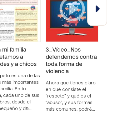
 mi familia
3_Vídeo_Nos
Cuidamos y n
etamos a
defendemos contra
cuidamos_Ad
des y a chicos
toda forma de
SERIES - 21 RECURS
violencia
“Cuidamos y nos
speto es una de las
cuidamos” es pa
 más importantes
Ahora que tienes claro
la Campaña
familia. En tu
en qué consiste el
“Protegiendo a
ia, cada uno de sus
“respeto” y qué es el
nuestros niños 
ros, desde el
“abuso”, y sus formas
19”. Es una cole
pequeño y d&…
más comunes, podr&…