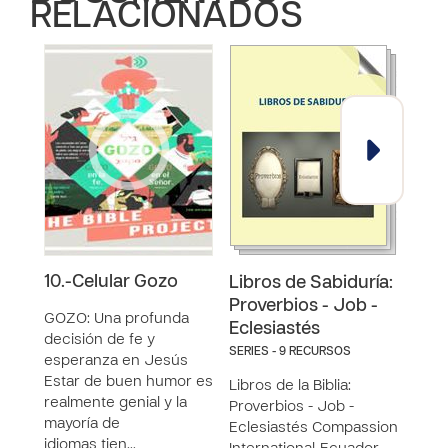
RELACIONADOS
10.-Celular Gozo
4.-C
Libros de Sabiduría:
Gen
Proverbios - Job -
GOZO: Una profunda
Eclesiastés
decisión de fe y
GENE
SERIES - 9 RECURSOS
esperanza en Jesús
un a
Estar de buen humor es
Jesú
Libros de la Biblia:
realmente genial y la
hemo
Proverbios - Job -
mayoría de
por 
Eclesiastés Compassion
idiomas tien…
no h