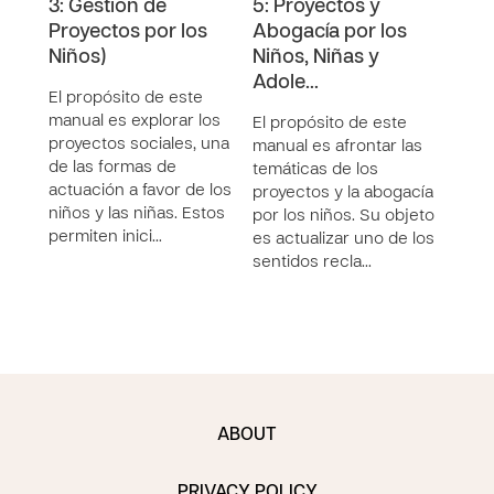
3: Gestión de
5: Proyectos y
Lid
Proyectos por los
Abogacía por los
Tra
Niños)
Niños, Niñas y
Cam
Adole…
El propósito de este
El p
manual es explorar los
manu
El propósito de este
proyectos sociales, una
empr
manual es afrontar las
de las formas de
que 
temáticas de los
actuación a favor de los
cime
proyectos y la abogacía
niños y las niñas. Estos
las b
por los niños. Su objeto
permiten inici…
de la
es actualizar uno de los
sentidos recla…
ABOUT
PRIVACY POLICY