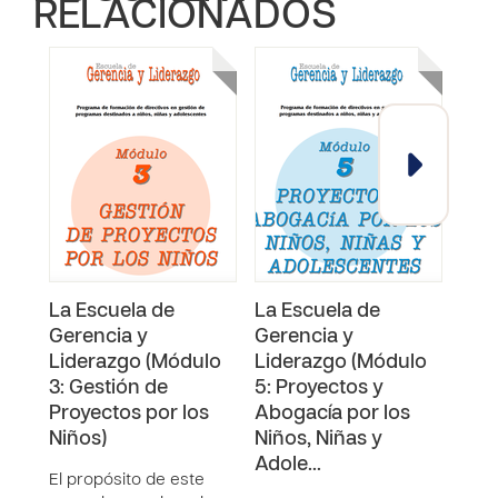
RELACIONADOS
La Escuela de
La Escuela de
La 
Gerencia y
Gerencia y
Ger
Liderazgo (Módulo
Liderazgo (Módulo
Lide
3: Gestión de
5: Proyectos y
Lid
Proyectos por los
Abogacía por los
Tra
Niños)
Niños, Niñas y
Cam
Adole…
El propósito de este
El p