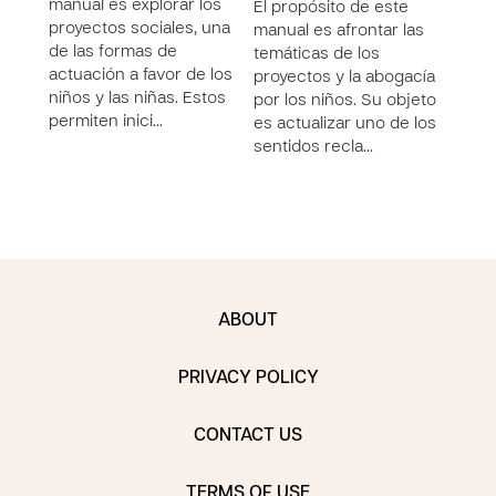
manual es explorar los
manu
El propósito de este
proyectos sociales, una
empr
manual es afrontar las
de las formas de
que 
temáticas de los
actuación a favor de los
cime
proyectos y la abogacía
niños y las niñas. Estos
las b
por los niños. Su objeto
permiten inici…
de la
es actualizar uno de los
sentidos recla…
ABOUT
PRIVACY POLICY
CONTACT US
TERMS OF USE