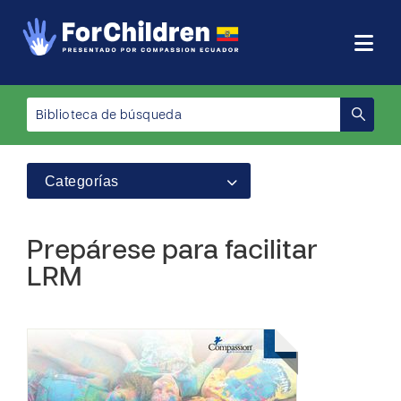
Categorías
Prepárese para facilitar
LRM