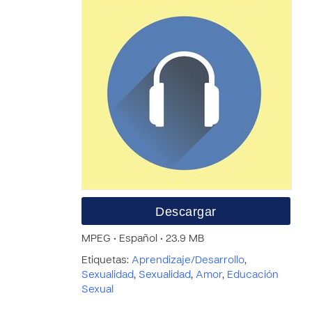
Descargar
MPEG • Español • 23.9 MB
Etiquetas:
Aprendizaje/Desarrollo
,
Sexualidad
,
Sexualidad
,
Amor
,
Educación
Sexual