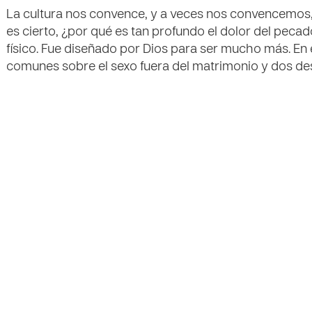
La cultura nos convence, y a veces nos convencemos, d
es cierto, ¿por qué es tan profundo el dolor del pecad
físico. Fue diseñado por Dios para ser mucho más. En 
comunes sobre el sexo fuera del matrimonio y dos desa