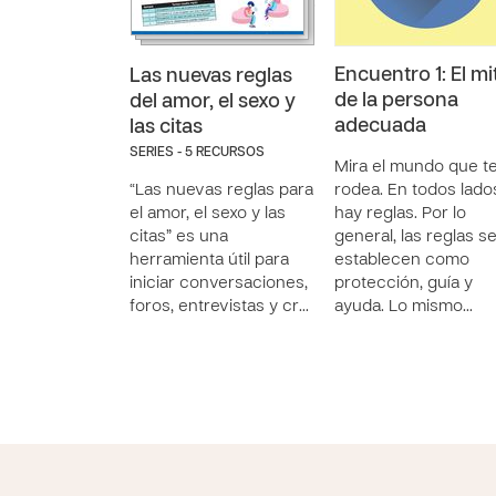
Encuentro 1: El mi
Las nuevas reglas
de la persona
del amor, el sexo y
adecuada
las citas
SERIES - 5 RECURSOS
Mira el mundo que t
“Las nuevas reglas para
rodea. En todos lado
el amor, el sexo y las
hay reglas. Por lo
citas” es una
general, las reglas s
herramienta útil para
establecen como
iniciar conversaciones,
protección, guía y
foros, entrevistas y cr…
ayuda. Lo mismo…