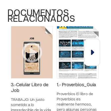
DOCUMENTOS
RELACIONADOS
3.-Celular Libro de
1.- Proverbios_Guía
1.-P
Job
Proverbios El libro de
Prove
Proverbios es
Prov
TRABAJO: Un justo
realmente hermoso,
real
sometido a lo
pero algunas personas
pero
impredecible de la vida