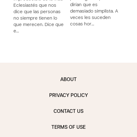
dirían que es
dirí
Eclesiastés que nos
demasiado simplista. A
dema
dice que las personas
veces les suceden
vece
no siempre tienen lo
cosas hor…
cosa
que merecen. Dice que
e…
ABOUT
PRIVACY POLICY
CONTACT US
TERMS OF USE