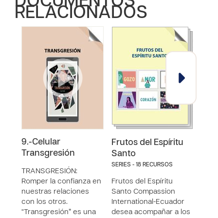
DOCUMENTOS
RELACIONADOS
9.-Celular
4.-C
Frutos del Espíritu
Transgresión
Gen
Santo
SERIES - 18 RECURSOS
TRANSGRESIÓN:
GENE
Romper la confianza en
Frutos del Espíritu
un a
nuestras relaciones
Santo Compassion
Jesú
con los otros.
International-Ecuador
hemo
“Transgresión” es una
desea acompañar a los
por 