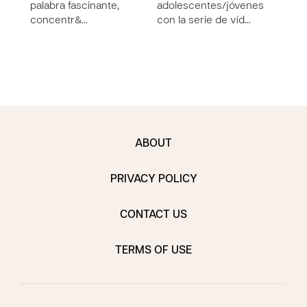
palabra fascinante,
adolescentes/jóvenes
no h
concentr&…
con la serie de víd…
ABOUT
PRIVACY POLICY
CONTACT US
TERMS OF USE