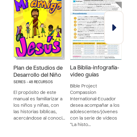
La Biblia-infografía-
10.-
Plan de Estudios de
video guías
Desarrollo del Niño
GOZO
SERIES - 48 RECURSOS
deci
Bible Project
espe
El propósito de este
Compassion
Esta
manual es familiarizar a
International-Ecuador
real
los niños y niñas, con
desea acompañar a los
mayo
las historias bíblicas,
adolescentes/jóvenes
idio
acercándose al conoci…
con la serie de vídeos
“La histo…