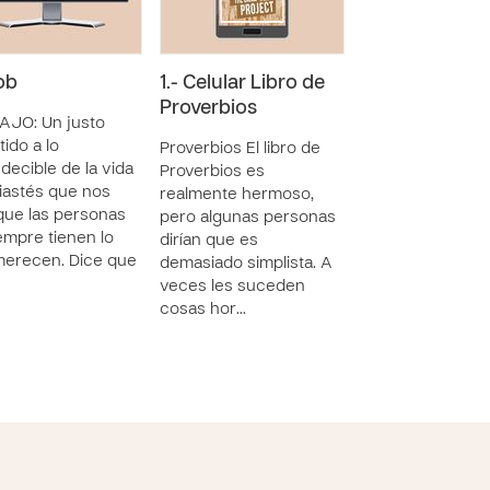
ob
1.- Celular Libro de
2.-Celular
Proverbios
Eclesiastés
AJO: Un justo
ido a lo
Proverbios El libro de
ECLESIASTÉS: El 
decible de la vida
Proverbios es
de mediana eda
iastés que nos
realmente hermoso,
Eclesiastés, que
que las personas
pero algunas personas
como un crítico
empre tienen lo
dirían que es
mediana edad, q
merecen. Dice que
demasiado simplista. A
“¿Pie…
veces les suceden
cosas hor…