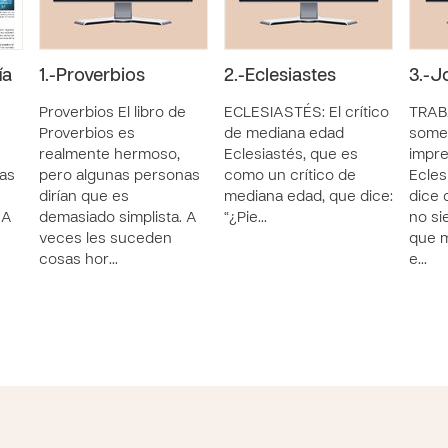
ía
1.-Proverbios
2.-Eclesiastes
3.-J
e
Proverbios El libro de
ECLESIASTÉS: El crítico
TRAB
Proverbios es
de mediana edad
somet
realmente hermoso,
Eclesiastés, que es
impre
as
pero algunas personas
como un crítico de
Ecles
dirían que es
mediana edad, que dice:
dice 
 A
demasiado simplista. A
“¿Pie…
no si
veces les suceden
que 
cosas hor…
e…