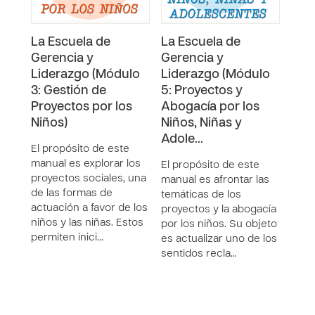
La Escuela de
La Escuela de
La 
Gerencia y
Gerencia y
Ger
Liderazgo (Módulo
Liderazgo (Módulo
Lide
3: Gestión de
5: Proyectos y
Lid
Proyectos por los
Abogacía por los
Tra
Niños)
Niños, Niñas y
Cam
Adole…
El propósito de este
El p
manual es explorar los
manu
El propósito de este
proyectos sociales, una
empr
manual es afrontar las
de las formas de
que 
temáticas de los
actuación a favor de los
cime
proyectos y la abogacía
niños y las niñas. Estos
las b
por los niños. Su objeto
permiten inici…
de la
es actualizar uno de los
sentidos recla…