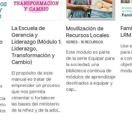
La Escuela de
Fami
Movilización de
Gerencia y
LRM 
Recursos Locales
o
Liderazgo (Módulo 1:
SERIES - 16 RECURSOS
Use e
Liderazgo,
Este módulo es parte
para 
Transformación y
de la serie Equipar para
a com
Cambio)
la sociedad, una
objet
biblioteca continua de
modu
El propósito de este
módulos de aprendizaje
manual es tratar de
destinados a equipar y
emprender un proceso
as
cap…
que nos permita
cimentar o fortalecer
cía
las bases del ministerio
eto
de la niñez y de la adol…
los