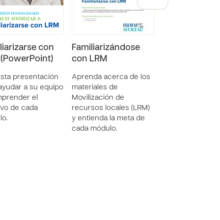
liarizarse con
Familiarizándose
Prepárese pa
(PowerPoint)
con LRM
facilitar LRM
sta presentación
Aprenda acerca de los
Contextualice lo
ayudar a su equipo
materiales de
recursos de LRM
prender el
Movilización de
que pueda facili
ivo de cada
recursos locales (LRM)
efectividad esta
lo.
y entienda la meta de
oportunidad cruc
cada módulo.
para el ministeri
ambiente local.