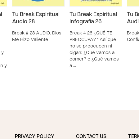
l
Tu Break Espiritual
Tu Break Espiritual
Tu B
Audio 28
Infografía 26
Audi
S
Break # 28 AUDIO. Dios
Break # 26 ¿QUÉ TE
Break
Me Hizo Valiente
PREOCUPA? " Así que
Confi
no se preocupen ni
 y
digan: ¿Qué vamos a
comer? o ¿Qué vamos
n y
a …
PRIVACY POLICY
CONTACT US
TER