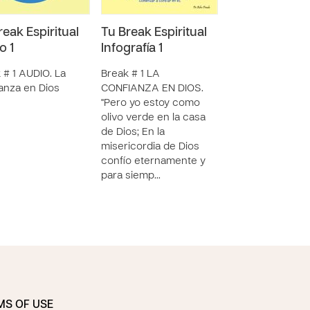
reak Espiritual
Tu Break Espiritual
Tu Break Espir
o 1
Infografía 1
Infografía 2
 # 1 AUDIO. La
Break # 1 LA
Break # 2 LA
anza en Dios
CONFIANZA EN DIOS.
SINCERIDAD NO
"Pero yo estoy como
LIBRES. " Si dec
olivo verde en la casa
que no tenemos
de Dios; En la
pecado, nos
misericordia de Dios
engañamos a no
confío eternamente y
mismos, y la ver
para siemp…
está en no…
MS OF USE