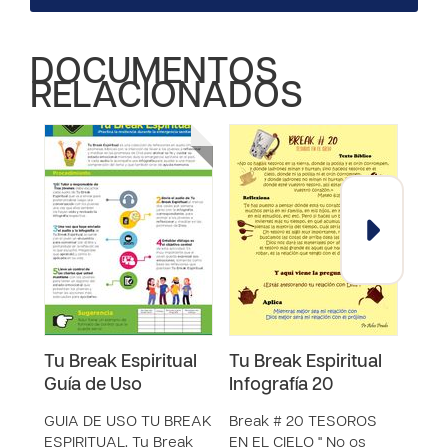
DOCUMENTOS
RELACIONADOS
Tu Break Espiritual
Tu Break Espiritual
Tu B
Guía de Uso
Infografía 20
Aud
GUIA DE USO TU BREAK
Break # 20 TESOROS
Brea
ESPIRITUAL. Tu Break
EN EL CIELO " No os
Me H