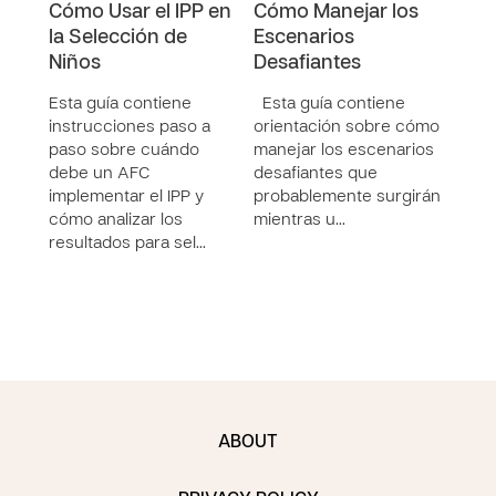
Cómo Usar el IPP en
Cómo Manejar los
Intr
la Selección de
Escenarios
Este
Niños
Desafiantes
prop
Inno
Esta guía contiene
Esta guía contiene
Acti
instrucciones paso a
orientación sobre cómo
herr
paso sobre cuándo
manejar los escenarios
de P
debe un AFC
desafiantes que
Pobre
implementar el IPP y
probablemente surgirán
pres
cómo analizar los
mientras u…
resultados para sel…
ABOUT