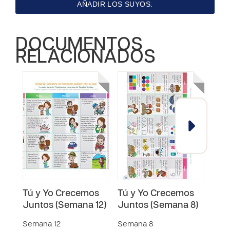
AÑADIR LOS SUYOS.
DOCUMENTOS
RELACIONADOS
Tú y Yo Crecemos
Tú y Yo Crecemos
Tú 
Juntos (Semana 12)
Juntos (Semana 8)
Jun
Semana 12
Semana 8
Sema