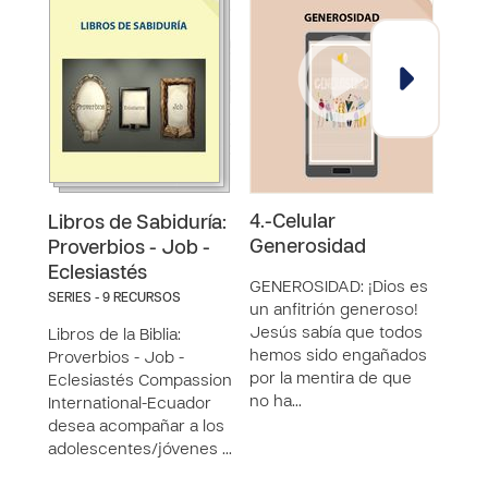
4.-Celular
11.-
Libros de Sabiduría:
Generosidad
Proverbios - Job -
ESP
Eclesiastés
espe
GENEROSIDAD: ¡Dios es
SERIES - 9 RECURSOS
fidel
un anfitrión generoso!
Anti
Jesús sabía que todos
Libros de la Biblia:
hay 
hemos sido engañados
Proverbios - Job -
hebr
por la mentira de que
Eclesiastés Compassion
se t
no ha…
International-Ecuador
“esp
desea acompañar a los
adolescentes/jóvenes …