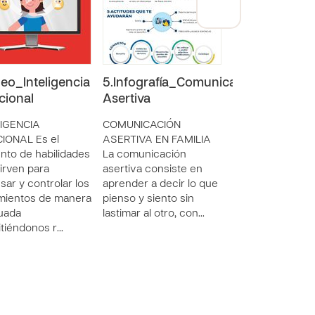
deo_Inteligencia
5.Infografía_Comunicación
4.Infografía 
ional
Asertiva
manejar el es
LIGENCIA
COMUNICACIÓN
ESTRÉS El estrés
IONAL Es el
ASERTIVA EN FAMILIA
diferencia entre
nto de habilidades
La comunicación
pensamos que d
irven para
asertiva consiste en
ser y lo que rea
sar y controlar los
aprender a decir lo que
es. Es una respu
mientos de manera
pienso y siento sin
del se huma…
uada
lastimar al otro, con…
tiéndonos r…