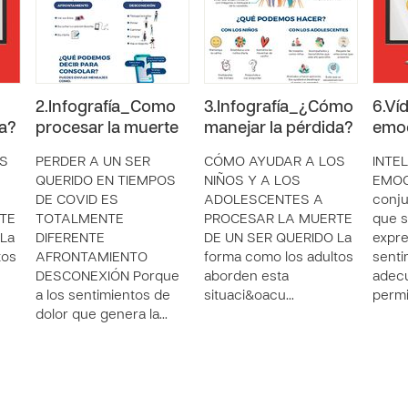
2.Infografía_Como
3.Infografía_¿Cómo
6.Ví
da?
procesar la muerte
manejar la pérdida?
emoc
S
PERDER A UN SER
CÓMO AYUDAR A LOS
INTE
QUERIDO EN TIEMPOS
NIÑOS Y A LOS
EMOC
DE COVID ES
ADOLESCENTES A
conju
TE
TOTALMENTE
PROCESAR LA MUERTE
que s
La
DIFERENTE
DE UN SER QUERIDO La
expre
tos
AFRONTAMIENTO
forma como los adultos
senti
DESCONEXIÓN Porque
aborden esta
adec
a los sentimientos de
situaci&oacu…
permi
dolor que genera la…